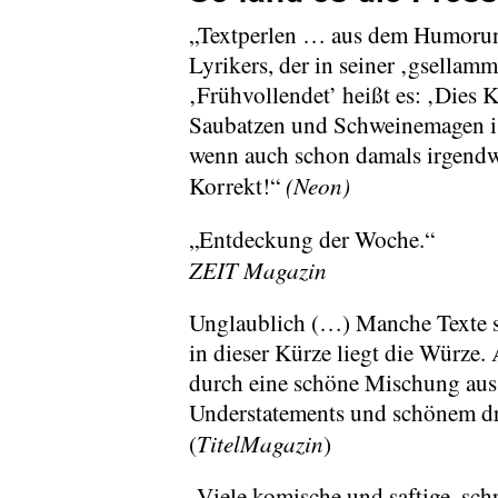
„Textperlen … aus dem Humorun
Lyrikers, der in seiner ‚gsellamm
‚Frühvollendet’ heißt es: ‚Dies K
Saubatzen und Schweinemagen ist 
wenn auch schon damals irgendwi
(Neon)
Korrekt!“
„Entdeckung der Woche.“
ZEIT Magazin
Unglaublich (…) Manche Texte s
in dieser Kürze liegt die Würze.
durch eine schöne Mischung aus
Understatements und schönem d
TitelMagazin
(
)
„Viele komische und saftige, sc