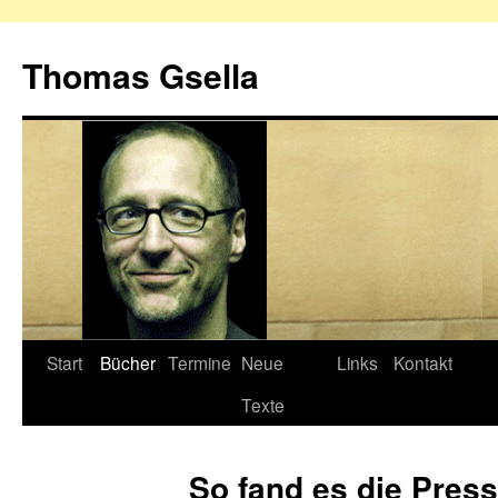
Zum
Inhalt
Thomas Gsella
springen
Start
Bücher
Termine
Neue
Links
Kontakt
Texte
So fand es die Pres