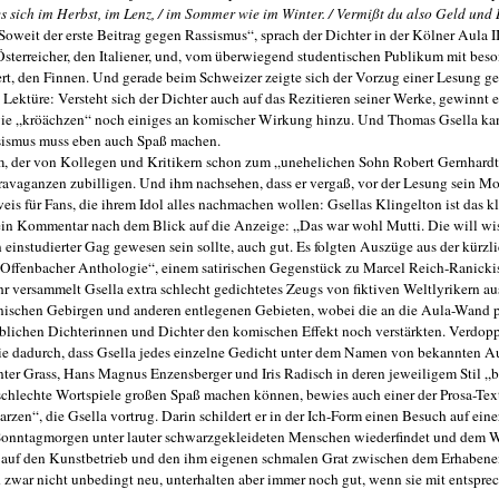
s sich im Herbst, im Lenz, / im Sommer wie im Winter. / Vermißt du also Geld und 
Soweit der erste Beitrag gegen Rassismus“, sprach der Dichter in der Kölner Aula II
sterreicher, den Italiener, und, vom überwiegend studentischen Publikum mit bes
rt, den Finnen. Und gerade beim Schweizer zeigte sich der Vorzug einer Lesung g
n Lektüre: Versteht sich der Dichter auch auf das Rezitieren seiner Werke, gewinnt 
e „kröächzen“ noch einiges an komischer Wirkung hinzu. Und Thomas Gsella kan
ssismus muss eben auch Spaß machen.
m, der von Kollegen und Kritikern schon zum „unehelichen Sohn Robert Gernhardt
avaganzen zubilligen. Und ihm nachsehen, dass er vergaß, vor der Lesung sein Mo
eis für Fans, die ihrem Idol alles nachmachen wollen: Gsellas Klingelton ist das kl
ein Kommentar nach dem Blick auf die Anzeige: „Das war wohl Mutti. Die will wis
n einstudierter Gag gewesen sein sollte, auch gut. Es folgten Auszüge aus der kürzl
 „Offenbacher Anthologie“, einem satirischen Gegenstück zu Marcel Reich-Ranickis
hr versammelt Gsella extra schlecht gedichtetes Zeugs von fiktiven Weltlyrikern a
anischen Gebirgen und anderen entlegenen Gebieten, wobei die an die Aula-Wand p
eblichen Dichterinnen und Dichter den komischen Effekt noch verstärkten. Verdopp
odie dadurch, dass Gsella jedes einzelne Gedicht unter dem Namen von bekannten A
ter Grass, Hans Magnus Enzensberger und Iris Radisch in deren jeweiligem Stil „b
 schlechte Wortspiele großen Spaß machen können, bewies auch einer der Prosa-Te
rzen“, die Gsella vortrug. Darin schildert er in der Ich-Form einen Besuch auf ein
 Sonntagmorgen unter lauter schwarzgekleideten Menschen wiederfindet und dem W
en auf den Kunstbetrieb und den ihm eigenen schmalen Grat zwischen dem Erhaben
 zwar nicht unbedingt neu, unterhalten aber immer noch gut, wenn sie mit entspre