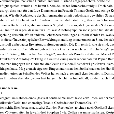
Vorrundenspiel zwischen Deutschland und Russland entgegenfiebern. Sollte die
t gut spielen, stünde alles bereit für ein deutsches Durchschnittsidyll. Doch halt.
gesorgt, dass man für den Live-Kommentar im Festzelt Thomas Gsella und einige K
rt hat. Wie die Redakteure des Satiremagazins es mit bedachtsam gewählten Sätzen
bnis in ein Hochamt des Unfriedens zu verwandeln, steht in „Blau unter Schwarzen
euem Buch. Locker, aber mit einiger Sorgfalt tut sie so, als folge sie den Stationen
ens. Unnütz zu sagen, dass sie für alles, was Autobiographien sonst gerne tun, die d
gebung darstellt. Wo in anderen Lebensbeschreibungen alles im Werden ist, wahlw
s in dieser Travestie jeglicher Entwicklungshandlung immer um einen Sinn, der sich
stvoll aufgebauter Erwartungshaltungen ergibt. Die Dinge sind, wie sie sind, un
rden als sonst. Ebenfalls mitgebracht hatte Gsella das noch recht frische Vorgänge
 auch“. Seine „Offenbacher Anthologie“, angelegt als Parodie auf die von Marcel 
rankfurter Anthologie“, klang in Gsellas Lesung noch schöner als auf Papier. Bal
hte man hingegen die Gedichte, die Gsella auf einem Rostocker Lyrikfestival vern
schlagen hatte. Mag er nach eigenem Eingeständnis an den Stellschrauben der Hand
m dichterischen Schaffen des Volkes hat er nach eigenem Bekunden nichts. Das ist 
gen ihr Leben eben dort, wo es hart hergeht. Nicht nur im Fußball, sondern auch in d
se und Klasse
e
)
eeignet, im Rahmen eines „festival contre le racisme“ Texte vorzulesen, als der Ver
ölker der Welt“ und ehemalige Titanic-Chefredakteur Thomas Gsella?
ich schließlich bestens aus, „drei Stunden Recherche“ reichten nach Gsellas Beku
er Völkerschaften in jeweils drei Strophen à vier Zeilen zusammenzufassen. Kost