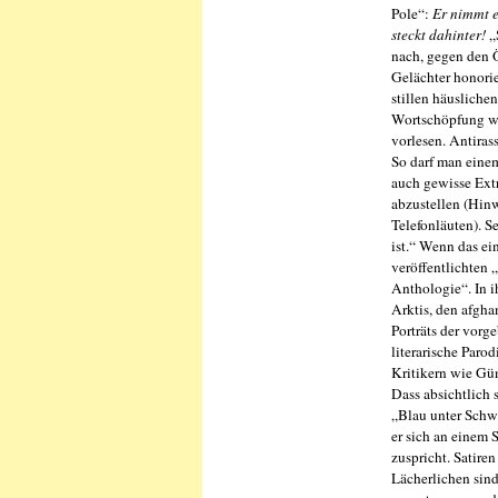
Pole“:
Er nimmt e
steckt dahinter!
„
nach, gegen den Ö
Gelächter honorie
stillen häusliche
Wortschöpfung wi
vorlesen. Antira
So darf man eine
auch gewisse Extr
abzustellen (Hinw
Telefonläuten). S
ist.“ Wenn das ei
veröffentlichten
Anthologie“. In i
Arktis, den afgh
Porträts der vorg
literarische Par
Kritikern wie Gün
Dass absichtlich
„Blau unter Schwa
er sich an einem
zuspricht. Satir
Lächerlichen sind