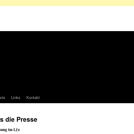
xte
Links
Kontakt
s die Presse
sung im Lÿz