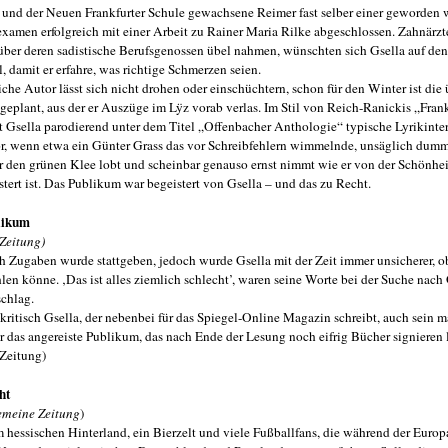
und der Neuen Frankfurter Schule gewachsene Reimer fast selber einer geworden w
sexamen erfolgreich mit einer Arbeit zu Rainer Maria Rilke abgeschlossen. Zahnärzte
über deren sadistische Berufsgenossen übel nahmen, wünschten sich Gsella auf de
 damit er erfahre, was richtige Schmerzen seien.
iche Autor lässt sich nicht drohen oder einschüchtern, schon für den Winter ist die
geplant, aus der er Auszüge im Lÿz vorab verlas. Im Stil von Reich-Ranickis „Frank
t Gsella parodierend unter dem Titel „Offenbacher Anthologie“ typische Lyrikinte
vor, wenn etwa ein Günter Grass das vor Schreibfehlern wimmelnde, unsäglich dum
r den grünen Klee lobt und scheinbar genauso ernst nimmt wie er von der Schönhei
stert ist. Das Publikum war begeistert von Gsella – und das zu Recht.
likum
Zeitung)
Zugaben wurde stattgeben, jedoch wurde Gsella mit der Zeit immer unsicherer, o
en könne. ‚Das ist alles ziemlich schlecht’, waren seine Worte bei der Suche nach
schlag.
tkritisch Gsella, der nebenbei für das Spiegel-Online Magazin schreibt, auch sein ma
r das angereiste Publikum, das nach Ende der Lesung noch eifrig Bücher signieren 
Zeitung)
ht
emeine Zeitung
)
hessischen Hinterland, ein Bierzelt und viele Fußballfans, die während der Europ