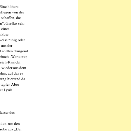
 Eine höhere
ollegen von der
 schaffen, das
“, Gsellas sehr
 eines
enkbar
eise ruhig oder
 aus der
d sollten dringend
rbuch „Warte nur,
Reich-Ranicki
d wieder aus dem
ahm, auf das es
lung hier und da
tapfer. Aber
er Lyrik.
fasser des
nden, um den
probe aus „Der