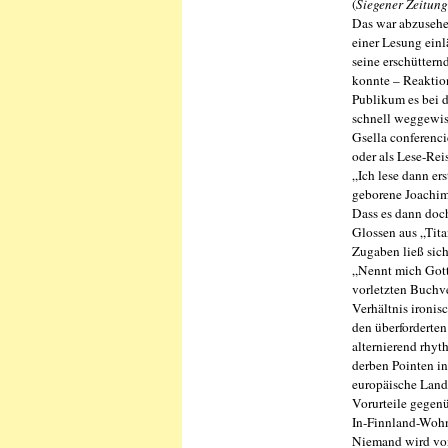
(
Siegener Zeitung
Das war abzusehen
einer Lesung ein
seine erschüttern
konnte – Reaktion
Publikum es bei 
schnell weggewis
Gsella conferenci
oder als Lese-Rei
„Ich lese dann er
geborene Joachim
Dass es dann doch
Glossen aus „Tita
Zugaben ließ sich
„Nennt mich Gott“
vorletzten Buchve
Verhältnis ironis
den überforderten
alternierend rhyt
derben Pointen in
europäische Lands
Vorurteile gegenü
In-Finnland-Woh
Niemand wird von 