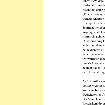
Jahres 1996 dem 
Nationalmannschaf
Macht hat dafür 
„Titanic“ engagie
Gemeinschaftserle
zu empfehlendem n
Schriftstellerleb
ungeeignetste Um
stürmisch, geht e
Durchbrechung kun
anders gesehen we
balde dichtest du
herausgegebene „F
Ohr verlieren möc
ihn als Juror ver
gedreht haben – a
Satiriker verbrin
Auftritt mit Ras
(
kultur in Bonn.d
Wer wäre besser g
Gedichtzyklus „V
Der Mann kennt s
Wesenskern divers