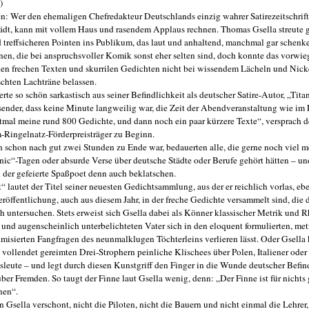
)
: Wer den ehemaligen Chefredakteur Deutschlands einzig wahrer Satirezeitschrift
lädt, kann mit vollem Haus und rasendem Applaus rechnen. Thomas Gsella streute 
d treffsicheren Pointen ins Publikum, das laut und anhaltend, manchmal gar schenk
en, die bei anspruchsvoller Komik sonst eher selten sind, doch konnte das vorwie
den frechen Texten und skurrilen Gedichten nicht bei wissendem Lächeln und Nick
chten Lachträne belassen.
erte so schön sarkastisch aus seiner Befindlichkeit als deutscher Satire-Autor, „Tit
sender, dass keine Minute langweilig war, die Zeit der Abendveranstaltung wie im 
stmal meine rund 800 Gedichte, und dann noch ein paar kürzere Texte“, versprach d
-Ringelnatz-Förderpreisträger zu Beginn.
 schon nach gut zwei Stunden zu Ende war, bedauerten alle, die gerne noch viel m
nic“-Tagen oder absurde Verse über deutsche Städte oder Berufe gehört hätten – u
 der gefeierte Spaßpoet denn auch beklatschen.
 lautet der Titel seiner neuesten Gedichtsammlung, aus der er reichlich vorlas, eb
röffentlichung, auch aus diesem Jahr, in der freche Gedichte versammelt sind, die d
ch untersuchen. Stets erweist sich Gsella dabei als Könner klassischer Metrik und R
 und augenscheinlich unterbelichteten Vater sich in den eloquent formulierten, me
hmisierten Fangfragen des neunmalklugen Töchterleins verlieren lässt. Oder Gsella 
 vollendet gereimten Drei-Strophern peinliche Klischees über Polen, Italiener oder
leute – und legt durch diesen Kunstgriff den Finger in die Wunde deutscher Befin
ber Fremden. So taugt der Finne laut Gsella wenig, denn: „Der Finne ist für nichts 
nen“.
Gsella verschont, nicht die Piloten, nicht die Bauern und nicht einmal die Lehrer