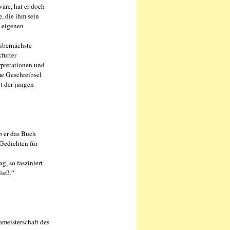
äre, hat er doch
, die ihm sein
n eigenen
 übernächste
furter
rpretationen und
me Geschreibsel
t der jungen
b er das Buch
 Gedichten für
g, so fasziniert
ließ.“
ameisterschaft des