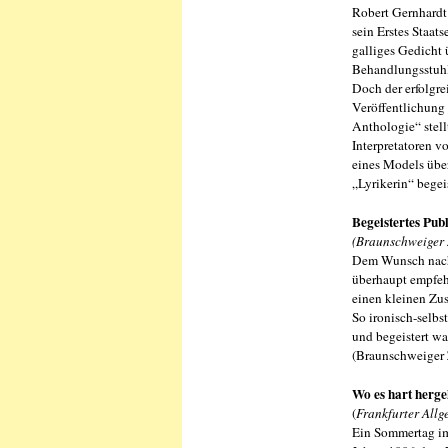
Robert Gernhardt 
sein Erstes Staat
galliges Gedicht 
Behandlungsstuhl,
Doch der erfolgre
Veröffentlichung 
Anthologie“ stell
Interpretatoren 
eines Models übe
„Lyrikerin“ begei
Begeistertes Pub
(Braunschweiger 
Dem Wunsch nach 
überhaupt empfehl
einen kleinen Zu
So ironisch-selbs
und begeistert wa
(Braunschweiger 
Wo es hart herge
(
Frankfurter Allg
Ein Sommertag im 