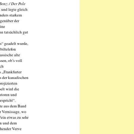
Benz: / Der Pole
 und legte gleich
onders starkem
egenüber der
eine
n tatsächlich gut
s“ geadelt wurde,
biltelefon
assische alte
sen, ob’s voll
ich
 „Frankfurter
us der kanadischen
rojizierten
elt wird die
utoren und
espricht“.
xte aus dem Band
er Vernissage, wo
ein etwas zu sehr
en und dem
chender Verve