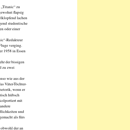
 „Titanic“ zu
gewohnt flapsig
elklopfend lachen
gend studentische
en oder einer
anic“-Redakteur
Fluge verging.
er 1958 in Essen
ehr der bissigen
nd zu zwei
enso wie aus der
as Väter-Töchter-
hetorik, wenn er
trisch hübsch
kolportiert mit
 andere
dlichkeiten und
gemacht als fürs
, obwohl der an