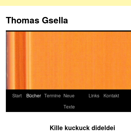
Zum
Inhalt
Thomas Gsella
springen
Start
Bücher
Termine
Neue
Links
Kontakt
Texte
Kille kuckuck dideldei