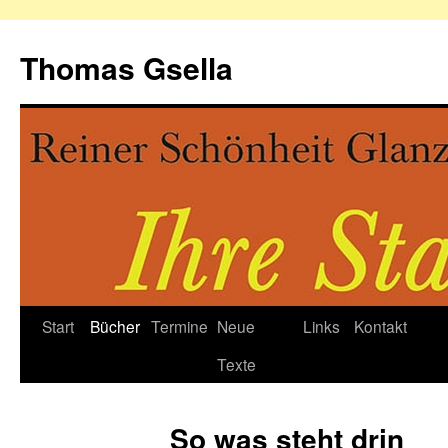
Zum
Inhalt
Thomas Gsella
springen
Start
Bücher
Termine
Neue
Links
Kontakt
Texte
So was steht drin