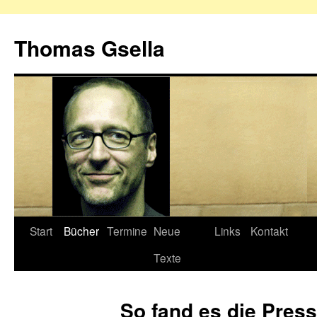
Zum
Inhalt
Thomas Gsella
springen
Start
Bücher
Termine
Neue
Links
Kontakt
Texte
So fand es die Pres