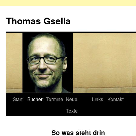
Zum
Inhalt
Thomas Gsella
springen
Start
Bücher
Termine
Neue
Links
Kontakt
Texte
So was steht drin