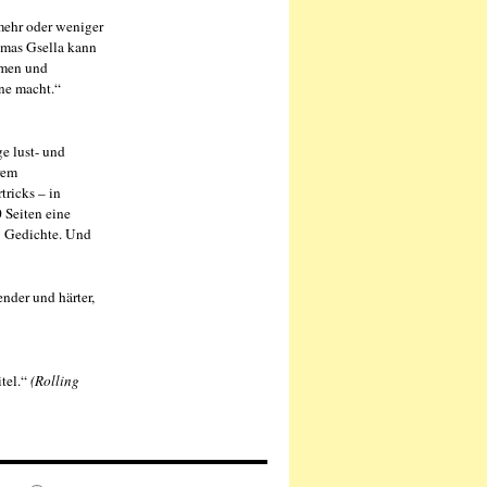
mehr oder weniger
homas Gsella kann
rmen und
une macht.“
e lust- und
rem
tricks – in
 Seiten eine
r Gedichte. Und
nder und härter,
itel.“
(Rolling