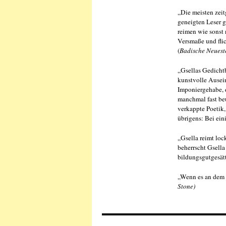
„Die meisten zei
geneigten Leser g
reimen wie sonst 
Versmaße und flic
(
Badische Neuest
„Gsellas Gedichtb
kunstvolle Ausein
Imponiergehabe, d
manchmal fast beu
verkappte Poetik,
übrigens: Bei ein
„Gsella reimt loc
beherrscht Gsella
bildungsgutgesätt
„Wenn es an dem p
Stone)