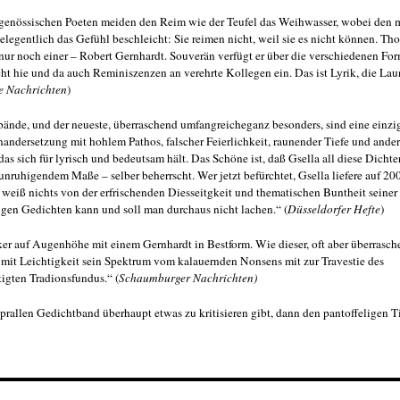
tgenössischen Poeten meiden den Reim wie der Teufel das Weihwasser, wobei den 
elegentlich das Gefühl beschleicht: Sie reimen nicht, weil sie es nicht können. T
nur noch einer – Robert Gernhardt. Souverän verfügt er über die verschiedenen Fo
ht hie und da auch Reminiszenzen an verehrte Kollegen ein. Das ist Lyrik, die La
e Nachrichten
)
ände, und der neueste, überraschend umfangreicheganz besonders, sind eine einzig
andersetzung mit hohlem Pathos, falscher Feierlichkeit, raunender Tiefe und ande
as sich für lyrisch und bedeutsam hält. Das Schöne ist, daß Gsella all diese Dichter
nruhigendem Maße – selber beherrscht. Wer jetzt befürchtet, Gsella liefere auf 200
 weiß nichts von der erfrischenden Diesseitgkeit und thematischen Buntheit seine
igen Gedichten kann und soll man durchaus nicht lachen.“ (
Düsseldorfer Hefte
)
ker auf Augenhöhe mit einem Gernhardt in Bestform. Wie dieser, oft aber überrasche
 mit Leichtigkeit sein Spektrum vom kalauernden Nonsens mit zur Travestie des
igten Tradionsfundus.“ (
Schaumburger Nachrichten)
rallen Gedichtband überhaupt etwas zu kritisieren gibt, dann den pantoffeligen T