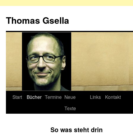
Zum
Inhalt
Thomas Gsella
springen
Start
Bücher
Termine
Neue
Links
Kontakt
Texte
So was steht drin