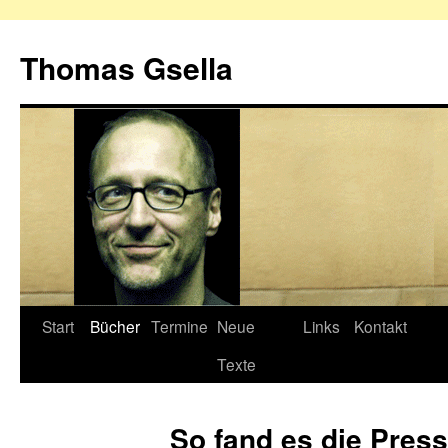
Zum
Inhalt
Thomas Gsella
springen
Start
Bücher
Termine
Neue
Links
Kontakt
Texte
So fand es die Pres