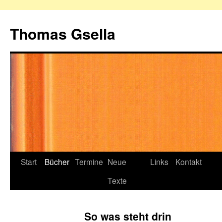
Zum
Inhalt
Thomas Gsella
springen
Start
Bücher
Termine
Neue
Links
Kontakt
Texte
So was steht drin