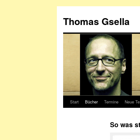
Zum
Inhalt
Thomas Gsella
springen
Start
Bücher
Termine
Neue Te
So was st