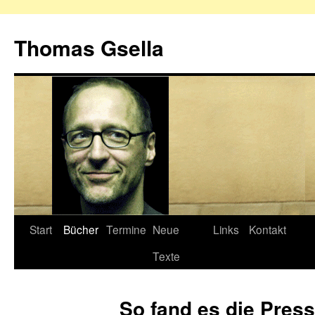
Zum
Inhalt
Thomas Gsella
springen
Start
Bücher
Termine
Neue
Links
Kontakt
Texte
So fand es die Pres