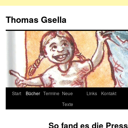
Zum
Inhalt
Thomas Gsella
springen
Start
Bücher
Termine
Neue
Links
Kontakt
Texte
So fand es die Pres