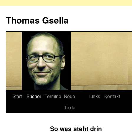
Zum
Inhalt
Thomas Gsella
springen
Start
Bücher
Termine
Neue
Links
Kontakt
Texte
So was steht drin