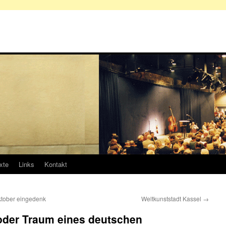
xte
Links
Kontakt
ktober eingedenk
Weltkunststadt Kassel
→
oder Traum eines deutschen