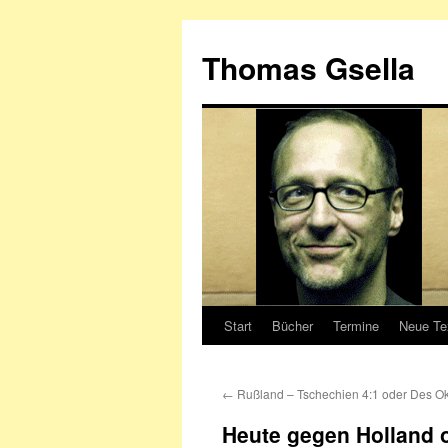
Zum
Inhalt
Thomas Gsella
springen
Start
Bücher
Termine
Neue Te
←
Rußland – Tschechien 4:1 oder Des O
Heute gegen Holland 