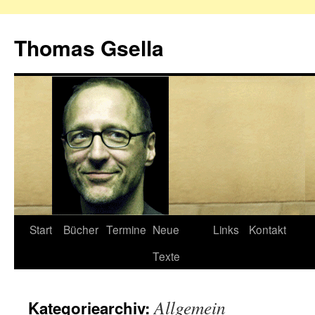
Zum
Inhalt
Thomas Gsella
springen
Start
Bücher
Termine
Neue
Links
Kontakt
Texte
Allgemein
Kategoriearchiv: