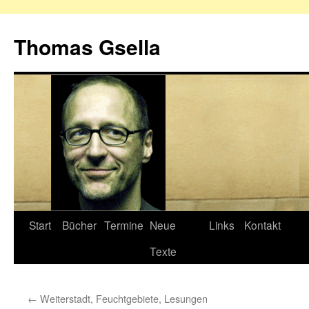
Zum
Inhalt
Thomas Gsella
springen
Start
Bücher
Termine
Neue
Links
Kontakt
Texte
←
Weiterstadt, Feuchtgebiete, Lesungen